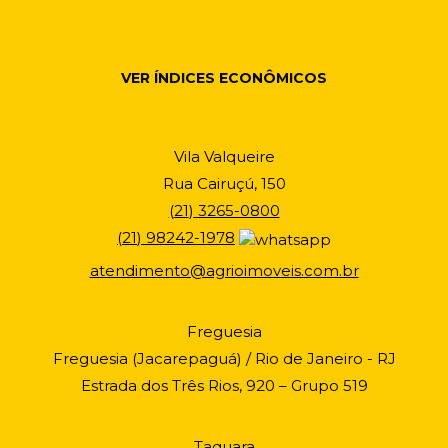
VER ÍNDICES ECONÔMICOS
Vila Valqueire
Rua Cairuçú, 150
(
21
)
3265-0800
(
21
)
98242-1978
atendimento@agrioimoveis.com.br
Freguesia
Freguesia (Jacarepaguá) / Rio de Janeiro - RJ
Estrada dos Três Rios, 920 – Grupo 519
Taquara