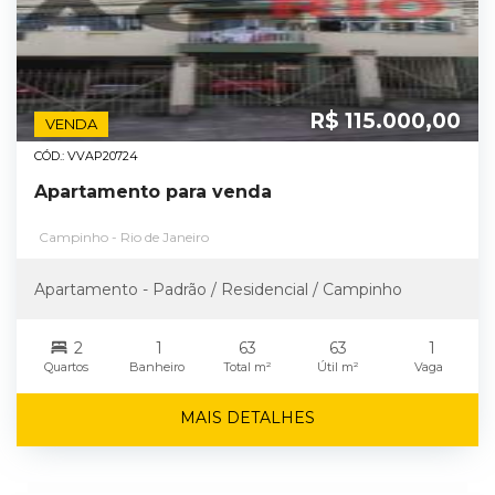
R$ 115.000,00
VENDA
CÓD.: VVAP20724
Apartamento para venda
Campinho - Rio de Janeiro
Apartamento - Padrão / Residencial / Campinho
2
1
63
63
1
Quartos
Banheiro
Total m²
Útil m²
Vaga
MAIS DETALHES