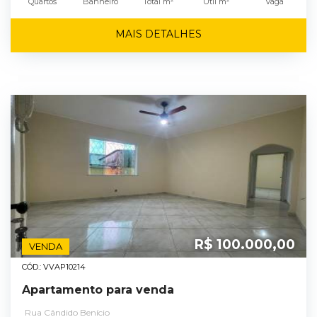
Quartos
Banheiro
Total m²
Útil m²
Vaga
MAIS DETALHES
R$ 100.000,00
VENDA
CÓD.: VVAP10214
Apartamento para venda
Rua Cândido Benício