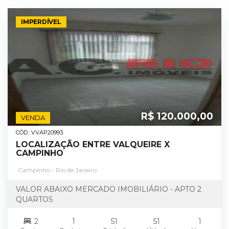
IMPERDÍVEL
R$ 120.000,00
VENDA
CÓD.: VVAP20993
LOCALIZAÇÃO ENTRE VALQUEIRE X
CAMPINHO
Campinho - Rio de Janeiro
VALOR ABAIXO MERCADO IMOBILIÁRIO - APTO 2
QUARTOS
2
1
51
51
1