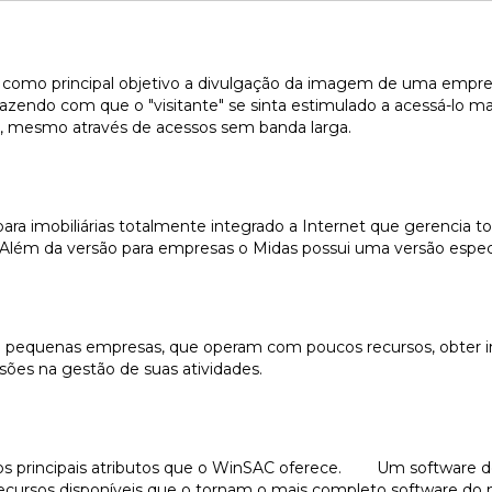
 como principal objetivo a divulgação da imagem de uma empresa
azendo com que o "visitante" se sinta estimulado a acessá-lo ma
o, mesmo através de acessos sem banda larga.
ara imobiliárias totalmente integrado a Internet que gerencia 
 Além da versão para empresas o Midas possui uma versão especí
 e pequenas empresas, que operam com poucos recursos, obter i
sões na gestão de suas atividades.
o os principais atributos que o WinSAC oferece. Um software de
ecursos disponíveis que o tornam o mais completo software do