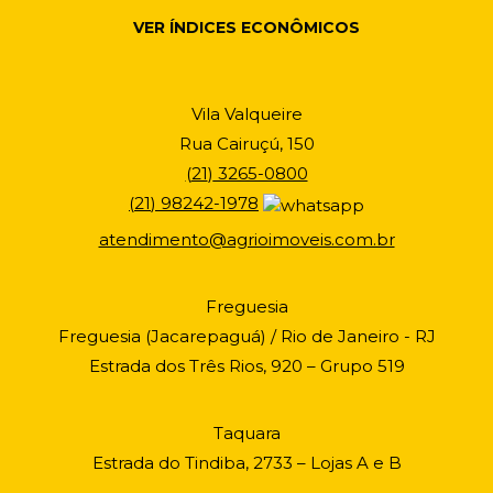
VER ÍNDICES ECONÔMICOS
Vila Valqueire
Rua Cairuçú, 150
(
21
)
3265-0800
(
21
)
98242-1978
atendimento@agrioimoveis.com.br
Freguesia
Freguesia (Jacarepaguá) / Rio de Janeiro - RJ
Estrada dos Três Rios, 920 – Grupo 519
Taquara
Estrada do Tindiba, 2733 – Lojas A e B