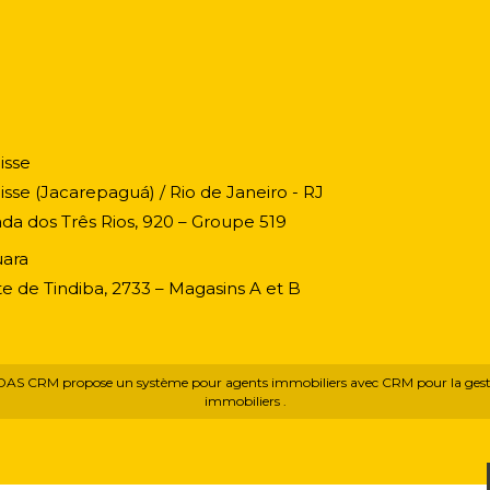
isse
isse (Jacarepaguá) / Rio de Janeiro - RJ
ada dos Três Rios, 920 – Groupe 519
ara
e de Tindiba, 2733 – Magasins A et B
DAS CRM propose
un système pour agents immobiliers
avec
CRM pour la gest
immobiliers
.