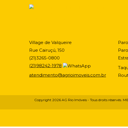
Village de Valqueire
Paro
Rue Cairuçú, 150
Paro
(
21
)
3265-0800
Estr
(
21
)
98242-1978
Taqu
atendimento@agrioimoveis.com.br
Rout
Copyright 2026
AG Rio Imóveis
- Tous droits réservés.
MI