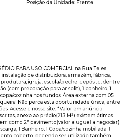
Posição da Unidade: Frente
o PRÉDIO PARA USO COMERCIAL na Rua Teles
instalação de distribuidora, armazém, fábrica,
rodutora, igreja, escola/creche, depósito, dentre
ão (com preparação para ar split), 1 banheiro, 1
e copa/cozinha nos fundos. Área externa com 05
ueira! Não perca esta oportunidade única, entre
s! Acesse o nosso site. *Valor em anúncio
critas, anexo ao prédio(213 M²) existem ótimos
em como 2° pavimento(valor aluguel a negociar):
carga, 1 Banheiro, 1 Copa/cozinha mobiliada, 1
imento coberto, podendo ser utilizado também