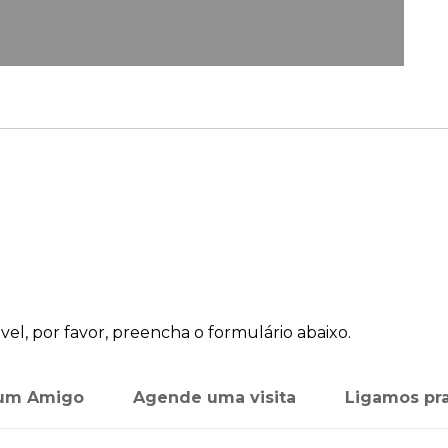
el, por favor, preencha o formulário abaixo.
 um Amigo
Agende uma visita
Ligamos pr