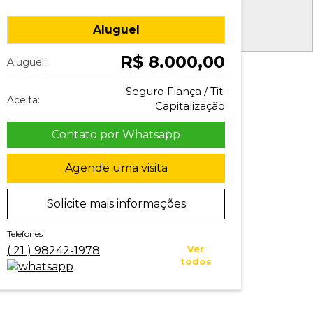
Aluguel
R$ 8.000,00
Aluguel:
Seguro Fiança / Tit.
Aceita:
Capitalização
Contato por Whatsapp
Agende uma visita
Solicite mais informações
Telefones
Ver
(
21
)
98242-1978
todos