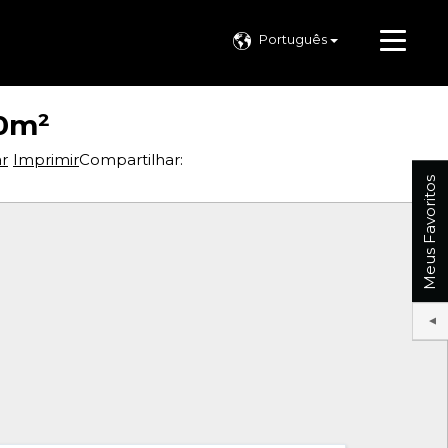
Português
50m²
ar
Imprimir
Compartilhar:
Meus Favoritos