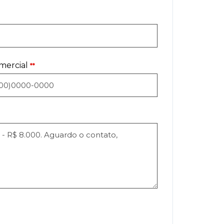
mercial
**