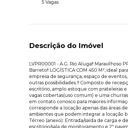
5 Vagas
Descrição do Imóvel
LVPR00001 - A.G. Rio Aluga!! Maravilhos
Barreto!! LOGÍSTICA COM 450 M², ideal para 
empresa de segurança, espaço de eventos, p
outras possibilidades..!! Composto de recepç
escritório, amplo estoque com prateleiras 
vagas cobertas(uso comum) e uma churrasq
em contato conosco para maiores informaçõe
corresponde a locação apenas das áreas des
ambientes que podem integrar a locação b
Térreo (anexo): Entrada/saída de carga e des
escritório/sala de monitoramento e 2º pav