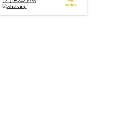
Ver
(
21
)
98242-1978
todos