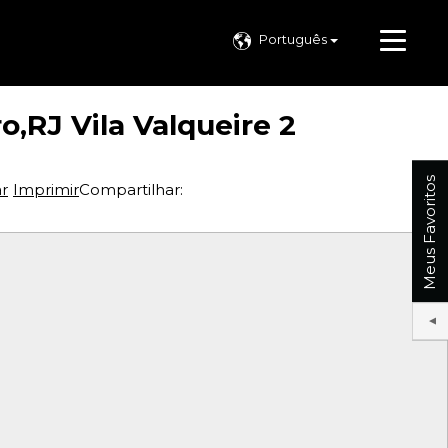
Português
,RJ Vila Valqueire 2
Meus Favoritos
ar
Imprimir
Compartilhar: