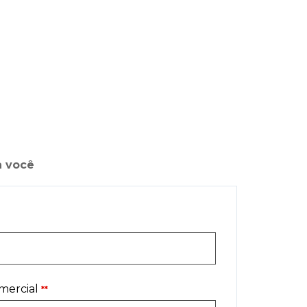
a você
mercial
**