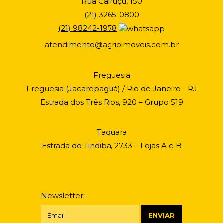
Rua Cairuçú, 150
(
21
)
3265-0800
(
21
)
98242-1978
atendimento@agrioimoveis.com.br
Freguesia
Freguesia (Jacarepaguá) / Rio de Janeiro - RJ
Estrada dos Três Rios, 920 – Grupo 519
Taquara
Estrada do Tindiba, 2733 – Lojas A e B
Newsletter: