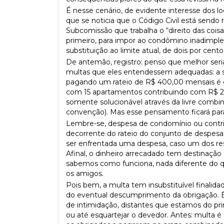
É nesse cenário, de evidente interesse dos 
que se noticia que o Código Civil está sendo 
Subcomissão que trabalha o “direito das coisas
primeiro, para impor ao condômino inadimple
substituição ao limite atual, de dois por cento
De antemão, registro: penso que melhor seri
multas que eles entendessem adequadas: a
pagando um rateio de R$ 400,00 mensais é 
com 15 apartamentos contribuindo com R$ 2
somente solucionável através da livre combin
convenção). Mas esse pensamento ficará par
Lembre-se, despesa de condomínio ou contri
decorrente do rateio do conjunto de despesa
ser enfrentada uma despesa, caso um dos res
Afinal, o dinheiro arrecadado tem destinação
sabemos como funciona, nada diferente do q
os amigos.
Pois bem, a multa tem insubstituível finalida
do eventual descumprimento da obrigação. É
de intimidação, distantes que estamos do pri
ou até esquartejar o devedor. Antes: multa é 