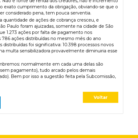
 Não é fonte de renda dos credores, não é incremento
r o exato cumprimento da obrigação, obviando-se que o
ser considerado pena, tem pouca serventia.
 a quantidade de ações de cobrança cresceu, e
São Paulo foram ajuizadas, somente na cidade de São
e 1.273 ações por falta de pagamento nos
 786 ações distribuídas no mesmo mês do ano
distribuídas foi significativa: 10.398 processos novos
ma multa sensibilizadora provavelmente diminuiria esse
embremos: normalmente em cada uma delas são
os sem pagamento), tudo arcado pelos demais
ado). Bem por isso a sugestão feita pela Subcomissão,
Voltar