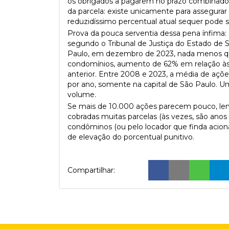
os obrigados a pagarem no prazo combinado.
da parcela: existe unicamente para assegura
reduzidíssimo percentual atual sequer pode 
Prova da pouca serventia dessa pena ínfima:
segundo o Tribunal de Justiça do Estado de 
Paulo, em dezembro de 2023, nada menos qu
condomínios, aumento de 62% em relação às
anterior. Entre 2008 e 2023, a média de ações 
por ano, somente na capital de São Paulo. U
volume.
Se mais de 10.000 ações parecem pouco, l
cobradas muitas parcelas (às vezes, são an
condôminos (ou pelo locador que finda acion
de elevação do porcentual punitivo.
Compartilhar: