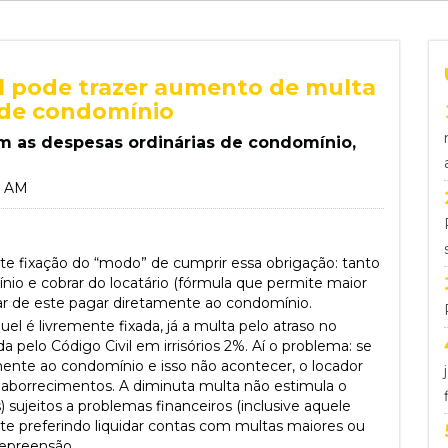
il pode trazer aumento de multa
 de condomínio
om as despesas ordinárias de condomínio,
6 AM
iste fixação do “modo” de cumprir essa obrigação: tanto
o e cobrar do locatário (fórmula que permite maior
r de este pagar diretamente ao condomínio.
 é livremente fixada, já a multa pelo atraso no
pelo Código Civil em irrisórios 2%. Aí o problema: se
mente ao condomínio e isso não acontecer, o locador
s aborrecimentos. A diminuta multa não estimula o
ujeitos a problemas financeiros (inclusive aquele
nte preferindo liquidar contas com multas maiores ou
repreensão.