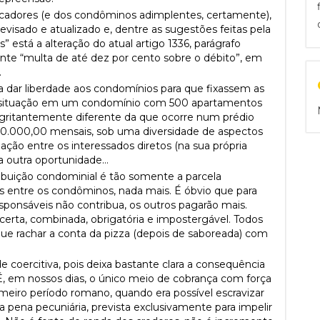
locadores (e dos condôminos adimplentes, certamente),
revisado e atualizado e, dentre as sugestões feitas pela
” está a alteração do atual artigo 1336, parágrafo
nte “multa de até dez por cento sobre o débito”, em
.
a dar liberdade aos condomínios para que fixassem as
 situação em um condomínio com 500 apartamentos
gritantemente diferente da que ocorre num prédio
0.000,00 mensais, sob uma diversidade de aspectos
ação entre os interessados diretos (na sua própria
a outra oportunidade…
buição condominial é tão somente a parcela
s entre os condôminos, nada mais. É óbvio que para
ponsáveis não contribua, os outros pagarão mais.
 certa, combinada, obrigatória e impostergável. Todos
ue rachar a conta da pizza (depois de saboreada) com
de coercitiva, pois deixa bastante clara a consequência
, em nossos dias, o único meio de cobrança com força
meiro período romano, quando era possível escravizar
a pena pecuniária, prevista exclusivamente para impelir