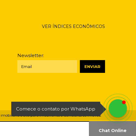
VER ÍNDICES ECONÔMICOS
Newsletter:
Comece o contato por WhatsApp
imobiliária
e
Site para Imobiliárias e Corretores de Imóveis
.
Chat Online