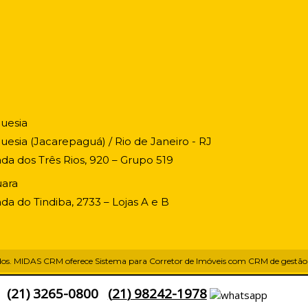
uesia
uesia (Jacarepaguá) / Rio de Janeiro - RJ
ada dos Três Rios, 920 – Grupo 519
ara
ada do Tindiba, 2733 – Lojas A e B
dos.
MIDAS CRM oferece
Sistema para Corretor de Imóveis
com
CRM de gestão 
(
21
)
3265-0800
(
21
)
98242-1978