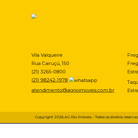
Vila Valqueire
Freg
Rua Cairuçú, 150
Freg
(
21
)
3265-0800
Estr
(
21
)
98242-1978
Taqu
atendimento@agrioimoveis.com.br
Estr
Copyright 2026
AG Rio Imóveis
- Todos os direitos reserva