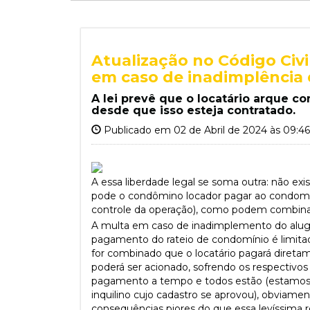
Atualização no Código Civ
em caso de inadimplência
A lei prevê que o locatário arque c
desde que isso esteja contratado.
Publicado em 02 de Abril de 2024 às 09:4
A essa liberdade legal se soma outra: não ex
pode o condômino locador pagar ao condomíni
controle da operação), como podem combina
A multa em caso de inadimplemento do aluguel
pagamento do rateio de condomínio é limitada 
for combinado que o locatário pagará direta
poderá ser acionado, sofrendo os respectivo
pagamento a tempo e todos estão (estamos) s
inquilino cujo cadastro se aprovou), obviame
consequências piores do que essa levíssima 