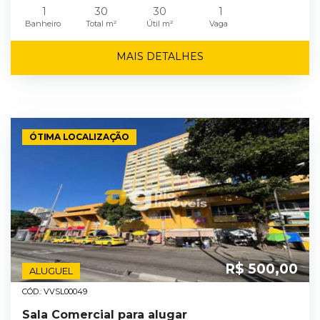
1
30
30
1
Banheiro
Total m²
Útil m²
Vaga
MAIS DETALHES
ÓTIMA LOCALIZAÇÃO
R$ 500,00
ALUGUEL
CÓD.: VVSL00049
Sala Comercial para alugar