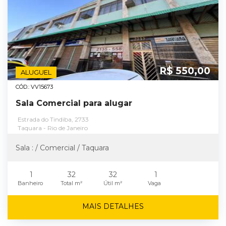
R$ 550,00
ALUGUEL
CÓD.: VV15673
Sala Comercial para alugar
Estrada do Tindiba, 2733
Taquara - Rio de Janeiro
Sala : / Comercial / Taquara
1
32
32
1
Banheiro
Total m²
Útil m²
Vaga
MAIS DETALHES