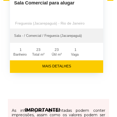
Sala Comercial para alugar
Freguesia (Jacarepaguá) - Rio de Janeiro
Sala - / Comercial / Freguesia (Jacarepaguá)
1
23
23
1
Banheiro
Total m²
Útil m²
Vaga
MAIS DETALHES
IMPORTANTE!
As informações apresentadas podem conter
imprecisões, assim como os valores podem ser