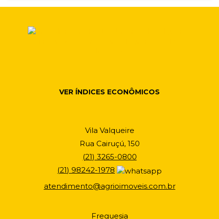
VER ÍNDICES ECONÔMICOS
Vila Valqueire
Rua Cairuçú, 150
(
21
)
3265-0800
(
21
)
98242-1978
atendimento@agrioimoveis.com.br
Freguesia