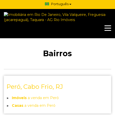
Português
Bairros
Peró, Cabo Frio, RJ
Imóveis
a venda em Peró
Casas
a venda em Peró